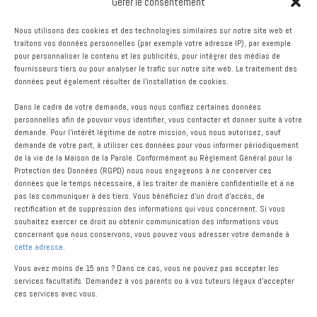
Gérer le consentement
notre coeur. Tout notre corps participe ainsi à cette
mise en jeu de notre mémoire. Je peux témoigner
Nous utilisons des cookies et des technologies similaires sur notre site web et
que cela unifie notre personne, corps, esprit et coeur.
traitons vos données personnelles (par exemple votre adresse IP), par exemple
C’est un vrai moyen de guérison.
pour personnaliser le contenu et les publicités, pour intégrer des médias de
fournisseurs tiers ou pour analyser le trafic sur notre site web. Le traitement des
données peut également résulter de l'installation de cookies.
Et au bout du chemin de la mémoire, de notre bouche
qui répète à notre coeur qui retient tout, cette Parole
Dans le cadre de votre demande, vous nous confiez certaines données
se rappelle à nous pour que nous la mettions en
personnelles afin de pouvoir vous identifier, vous contacter et donner suite à votre
pratique dans notre vie quotidienne, comme Jésus
demande. Pour l'intérêt légitime de notre mission, vous nous autorisez, sauf
demande de votre part, à utiliser ces données pour vous informer périodiquement
nous le dit dans l’Evangile, selon ce que Dieu nous
de la vie de la Maison de la Parole. Conformément au Règlement Général pour la
donne comme talents. Y compris la transmettre à
Protection des Données (RGPD) nous nous engageons à ne conserver ces
ceux qui en ont faim.
Caroline
données que le temps nécessaire, à les traiter de manière confidentielle et à ne
pas les communiquer à des tiers. Vous bénéficiez d’un droit d’accès, de
rectification et de suppression des informations qui vous concernent. Si vous
souhaitez exercer ce droit ou obtenir communication des informations vous
concernant que nous conservons, vous pouvez vous adresser votre demande à
cette adresse
.
Vous avez moins de 15 ans ? Dans ce cas, vous ne pouvez pas accepter les
services facultatifs. Demandez à vos parents ou à vos tuteurs légaux d'accepter
ces services avec vous.