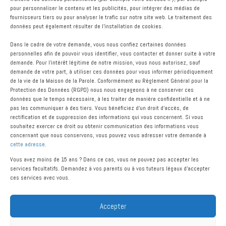
pour personnaliser le contenu et les publicités, pour intégrer des médias de
C’est un lieu vivant qui va évoluer en fonction des gens qui le
fournisseurs tiers ou pour analyser le trafic sur notre site web. Le traitement des
données peut également résulter de l'installation de cookies.
fréquenteront mais c’est un lieu tout entier orienté, tourné vers Celui
qui est le soleil de nos vies, la lumière de nos cœurs. Jésus le Christ
Dans le cadre de votre demande, vous nous confiez certaines données
est celui qui édifie le lieu, qui le rend habitable.
personnelles afin de pouvoir vous identifier, vous contacter et donner suite à votre
demande. Pour l'intérêt légitime de notre mission, vous nous autorisez, sauf
Bruno Girard, diacre, 1er responsable
demande de votre part, à utiliser ces données pour vous informer périodiquement
de la Maison
de la vie de la Maison de la Parole. Conformément au Règlement Général pour la
Protection des Données (RGPD) nous nous engageons à ne conserver ces
données que le temps nécessaire, à les traiter de manière confidentielle et à ne
pas les communiquer à des tiers. Vous bénéficiez d’un droit d’accès, de
rectification et de suppression des informations qui vous concernent. Si vous
souhaitez exercer ce droit ou obtenir communication des informations vous
concernant que nous conservons, vous pouvez vous adresser votre demande à
cette adresse
.
Vous avez moins de 15 ans ? Dans ce cas, vous ne pouvez pas accepter les
services facultatifs. Demandez à vos parents ou à vos tuteurs légaux d'accepter
ces services avec vous.
Accepter