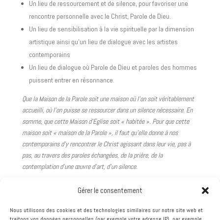
Un lieu de ressourcement et de silence, pour favoriser une
rencontre personnelle avec le Christ, Parole de Dieu.
Un lieu de sensibilisation à la vie spirituelle par la dimension
artistique ainsi qu’un lieu de dialogue avec les artistes
contemporains
Un lieu de dialogue où Parole de Dieu et paroles des hommes
puissent entrer en résonnance.
Que la Maison de la Parole soit une maison où l’on soit véritablement
accueilli, où l’on puisse se ressourcer dans un silence nécessaire. En
somme, que cette Maison d’Eglise soit « habitée ». Pour que cette
maison soit « maison de la Parole », il faut qu’elle donne à nos
contemporains d’y rencontrer le Christ agissant dans leur vie, pas à
pas, au travers des paroles échangées, de la prière, de la
contemplation d’une œuvre d’art, d’un silence.
Qu’elle soit aussi un lieu un peu iconoclaste où l’on ose dialoguer avec
Gérer le consentement
ceux qui sont loin de l’Eglise à priori. Le dialogue avec les artistes est
un enjeu notamment vis-à-vis des jeunes créateurs enclins trop
Nous utilisons des cookies et des technologies similaires sur notre site web et
souvent à situer l’Eglise aux antipodes de la modernité
traitons vos données personnelles (par exemple votre adresse IP), par exemple