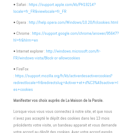
• Safari :
https://support.apple.com/kb/PH19214?
locale=fr_FR&viewlocale=fr_FR
• Opera :
http://help.opera.com/Windows/10.20/fr/cookies.html
• Chrome :
https://support.google.com/chrome/answer/95647?
hl=fr&hlrm=en
• Internet explorer :
http://windows.microsoft.com/fr-
FR/windows-vista/Block-or-allowcookies
• FireFox
:
https://support.mozilla.org/fr/kb/activerdesactivercookies?
redirectlocale=fr&redirectslug=Activer+et+d%C3%A9sactiver+l
es+cookies
Manifester vos choix auprès de La Maison de la Parole.
Lorsque vous vous vous connectez à notre site, et que nous
n’avez pas accepté le dépôt des cookies dans les 13 mois
précédents votre visite, un bandeau apparait et vous demande
votre accord au dépôt des cookies. Avec votre accord exprès,