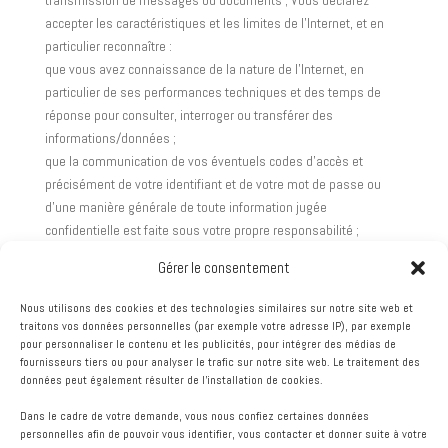
transmission de messages ou documents ; Vous déclarez
accepter les caractéristiques et les limites de l’Internet, et en
particulier reconnaître :
que vous avez connaissance de la nature de l’Internet, en
particulier de ses performances techniques et des temps de
réponse pour consulter, interroger ou transférer des
informations/données ;
que la communication de vos éventuels codes d’accès et
précisément de votre identifiant et de votre mot de passe ou
d’une manière générale de toute information jugée
confidentielle est faite sous votre propre responsabilité ;
qu’il vous appartient de prendre toutes mesures nécessaires
Gérer le consentement
pour s’assurer que les caractéristiques techniques de votre
ordinateur vous permettent la consultation du Site ;
Nous utilisons des cookies et des technologies similaires sur notre site web et
qu’il vous appartient de prendre toutes les mesures appropriées
traitons vos données personnelles (par exemple votre adresse IP), par exemple
pour personnaliser le contenu et les publicités, pour intégrer des médias de
de façon à protéger vos propres données et/ou logiciels de la
fournisseurs tiers ou pour analyser le trafic sur notre site web. Le traitement des
contamination par des éventuels virus circulant à travers le Site
données peut également résulter de l'installation de cookies.
;
il est précisé que le téléchargement des Matériels emporte
Dans le cadre de votre demande, vous nous confiez certaines données
personnelles afin de pouvoir vous identifier, vous contacter et donner suite à votre
acceptation sans réserve desdits Matériels et des